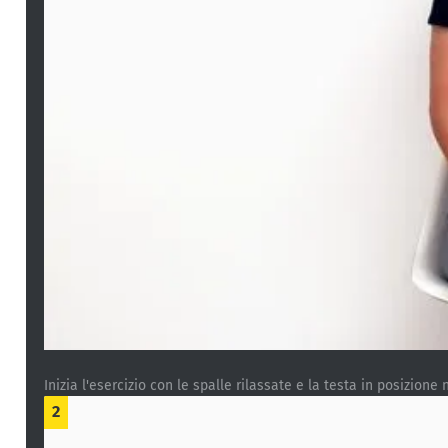
Inizia l'esercizio con le spalle rilassate e la testa in posizione 
2