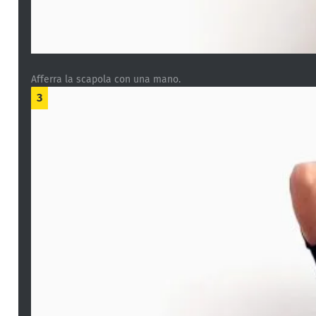
Afferra la scapola con una mano.
3