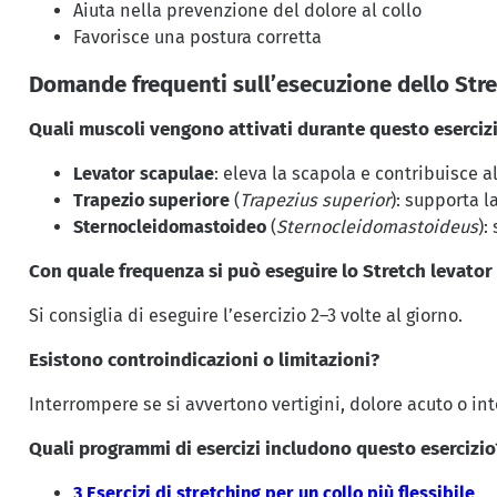
Aiuta nella prevenzione del dolore al collo
Favorisce una postura corretta
Domande frequenti sull’esecuzione dello Stre
Quali muscoli vengono attivati durante questo eserciz
Levator scapulae
: eleva la scapola e contribuisce a
Trapezio superiore
(
Trapezius superior
): supporta l
Sternocleidomastoideo
(
Sternocleidomastoideus
):
Con quale frequenza si può eseguire lo Stretch levator
Si consiglia di eseguire l’esercizio 2–3 volte al giorno.
Esistono controindicazioni o limitazioni?
Interrompere se si avvertono vertigini, dolore acuto o in
Quali programmi di esercizi includono questo esercizio
3 Esercizi di stretching per un collo più flessibile