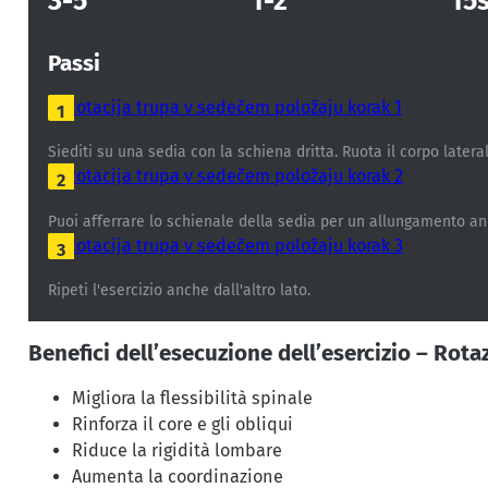
3-5
1-2
15
Passi
1
Siediti su una sedia con la schiena dritta. Ruota il corpo later
2
Puoi afferrare lo schienale della sedia per un allungamento an
3
Ripeti l'esercizio anche dall'altro lato.
Benefici dell’esecuzione dell’esercizio – Rota
Migliora la flessibilità spinale
Rinforza il core e gli obliqui
Riduce la rigidità lombare
Aumenta la coordinazione