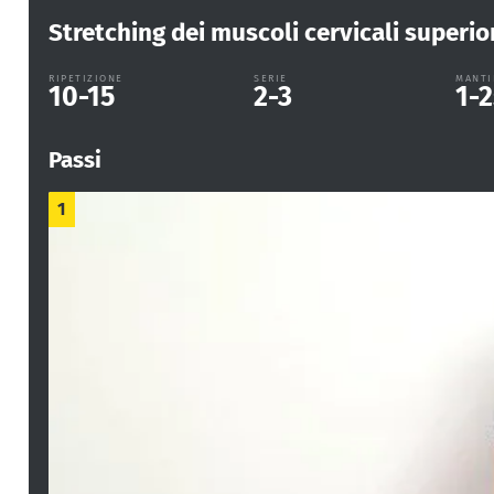
Stretching dei muscoli cervicali superio
RIPETIZIONE
SERIE
MANTI
10-15
2-3
1-2
Passi
1