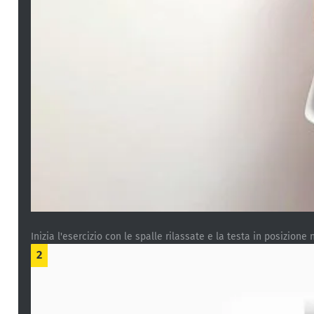
Inizia l'esercizio con le spalle rilassate e la testa in posizione 
2