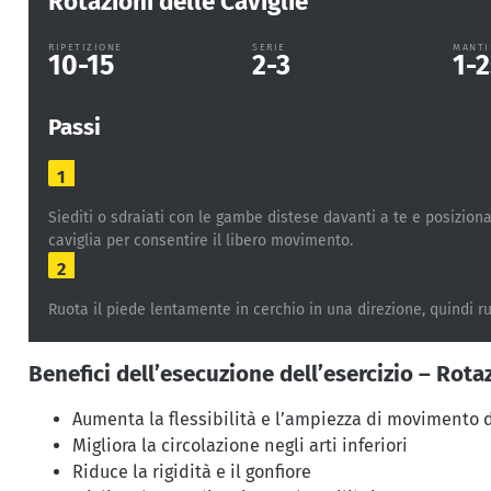
Rotazioni delle Caviglie
RIPETIZIONE
SERIE
MANTI
10-15
2-3
1-2
Passi
1
Siediti o sdraiati con le gambe distese davanti a te e posizion
caviglia per consentire il libero movimento.
2
Ruota il piede lentamente in cerchio in una direzione, quindi r
Benefici dell’esecuzione dell’esercizio – Rotaz
Aumenta la flessibilità e l’ampiezza di movimento d
Migliora la circolazione negli arti inferiori
Riduce la rigidità e il gonfiore