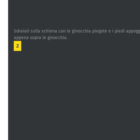
Sdraiati sulla schiena con le ginocchia piegate e i piedi appogg
appena sopra le ginocchia.
2