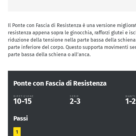
Il Ponte con Fascia di Resistenza è una versione migliora
resistenza appena sopra le ginocchia, rafforzi glutei e isc
riduzione della tensione nella parte bassa della schiena.
parte inferiore del corpo. Questo supporta movimenti senza
parte bassa della schiena o all’anca.
Ponte con Fascia di Resistenza
RIPETIZIONE
SERIE
MANTI
10-15
2-3
1-2
Passi
1