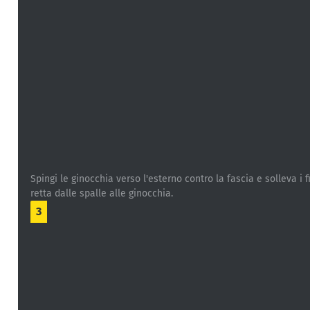
Spingi le ginocchia verso l'esterno contro la fascia e solleva i
retta dalle spalle alle ginocchia.
3