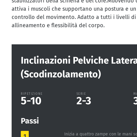
stabilizzatori della schiena e del core.Muovendo 
attiva i muscoli che supportano una postura e un e
controllo del movimento. Adatto a tutti i livelli 
allineamento e flessibilità del corpo.
Inclinazioni Pelviche Later
(Scodinzolamento)
RIPETIZIONE
SERIE
M
5-10
2-3
Passi
Inizia a quattro zampe con le mani sot
1