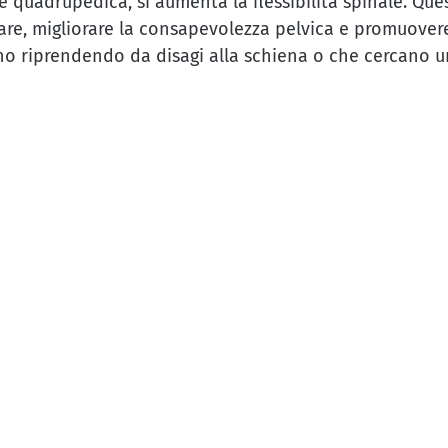
ne quadrupedica, si aumenta la flessibilità spinale. Q
mbare, migliorare la consapevolezza pelvica e promuover
tanno riprendendo da disagi alla schiena o che cercano u