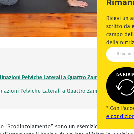
Rimani
Ricevi un a
scritto da e
campo dello
della nutri
ISCRIVI
nclinazioni Pelviche Laterali a Quattro Zampe (Scodinzo
inazioni Pelviche Laterali a Quattro Zampe (Scodinzol
* Con l'acc
e condizion
, o “Scodinzolamento”, sono un esercizio dinamico per 