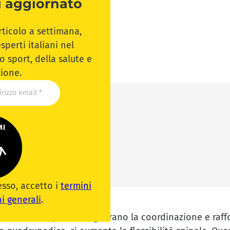
 aggiornato
rticolo a settimana,
sperti italiani nel
 sport, della salute e
zione.
MI
lamento)
amento)
esso, accetto i
termini
i generali
.
la mobilità spinale. Migliorano la coordinazione e raff