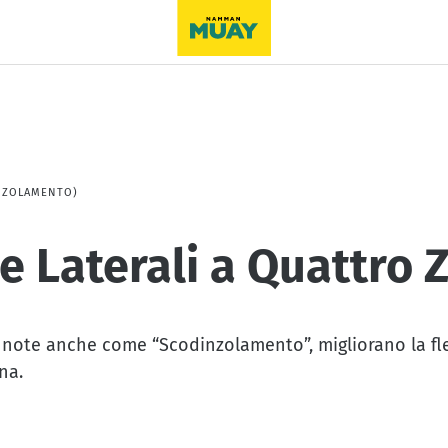
INZOLAMENTO)
che Laterali a Quattr
 note anche come “Scodinzolamento”, migliorano la fless
na.