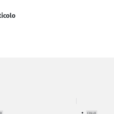
ticolo
LO
COLLO