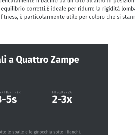
delicatamente il bacino da un lato all’altro in posizio
quilibrio corretti.È ideale per ridurre la rigidità lo
di fitness, è particolarmente utile per coloro che si s
ali a Quattro Zampe
ANTIENI PER
FREQUENZA
3-5
s
2-3
x
to le spalle e le ginocchia sotto i fianchi.