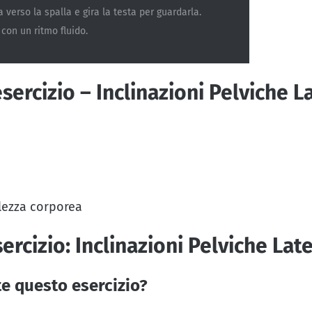
a verso la spalla e gira la testa per guardarla.
o con un ritmo fluido.
esercizio – Inclinazioni Pelviche
lezza corporea
cizio: Inclinazioni Pelviche Lat
te questo esercizio?