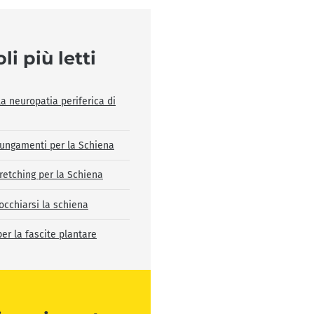
li più letti
la neuropatia periferica di
llungamenti per la Schiena
tretching per la Schiena
occhiarsi la schiena
per la fascite plantare