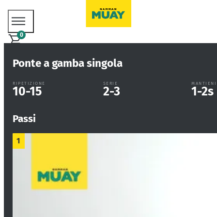
0
Ponte a gamba singola
RIPETIZIONE
SERIE
MANTIENI
10-15
2-3
1-2
s
Passi
1