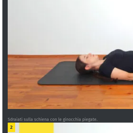
Sdraiati sulla schiena con le ginocchia piegate.
2